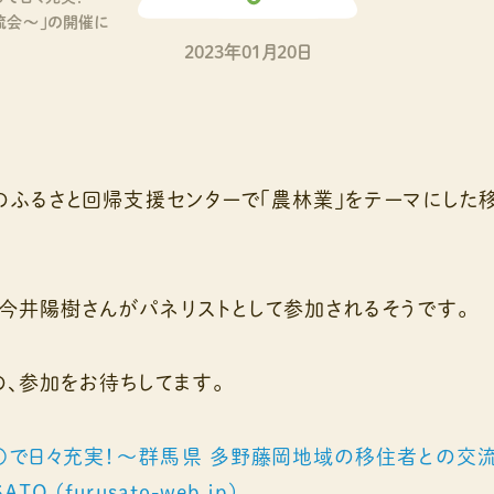
流会～」の開催に
2023年01月20日
東京のふるさと回帰支援センターで「農林業」をテーマにした
の今井陽樹さんがパネリストとして参加されるそうです。
、参加をお待ちしてます。
〇で日々充実！～群馬県 多野藤岡地域の移住者との交流
O (furusato-web.jp)