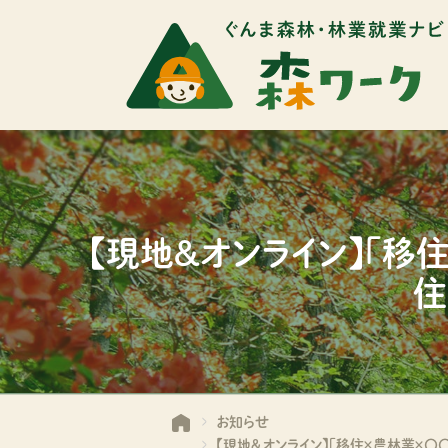
【現地＆オンライン】「移
住
お知らせ
【現地＆オンライン】「移住×農林業×〇