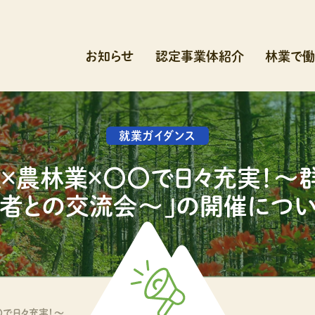
お知らせ
認定事業体紹介
林業で働
就業ガイダンス
住×農林業×〇〇で日々充実！
者との交流会～」の開催につ
〇で日々充実！～