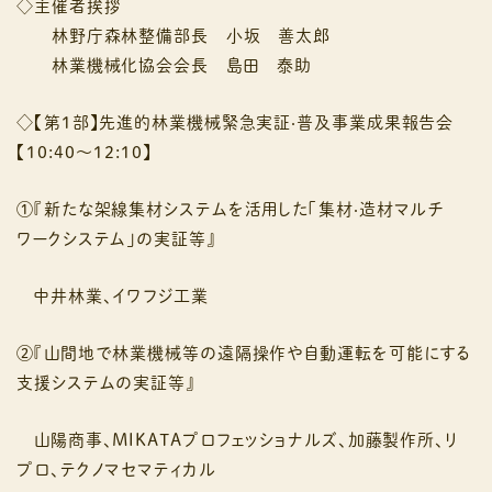
◇主催者挨拶
林野庁森林整備部⻑ 小坂 善太郎
林業機械化協会会⻑ 島田 泰助
◇【第１部】先進的林業機械緊急実証‧普及事業成果報告会
【10:40〜12:10】
①『新たな架線集材システムを活⽤した「集材‧造材マルチ
ワークシステム」の実証等』
中井林業、イワフジ⼯業
②『⼭間地で林業機械等の遠隔操作や⾃動運転を可能にする
⽀援システムの実証等』
⼭陽商事、MIKATAプロフェッショナルズ、加藤製作所、リ
プロ、テクノマセマティカル