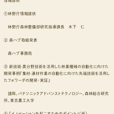
情報提供
①林野庁情報提供
林野庁森林整備部研究指導課⻑ 木下 仁
② 森ハブ取組発表
森ハブ事務局
③ 新技術‧異分野技術を活⽤した林業機械の⾃動化に向けた
開発事例『集材‧運材作業の⾃動化に向けた先端技術を活⽤し
たフォワーダの開発・実証』
諸岡、パナソニックアドバンストテクノロジー、森林総合研究
所、東京農⼯大学
④ 『イノベーションを起こすためのポイント』（仮）