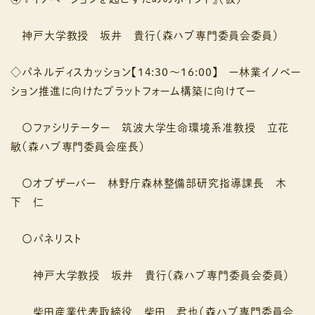
神⼾大学教授 坂井 貴⾏（森ハブ専⾨委員会委員）
◇パネルディスカッション【14:30〜16:00】 ー林業イノベー
ション推進に向けたプラットフォーム構築に向けてー
〇ファシリテーター 筑波大学生命環境系准教授 ⽴花
敏（森ハブ専⾨委員会座⻑）
〇オブザーバー 林野庁森林整備部研究指導課⻑ 木
下 仁
〇パネリスト
神⼾大学教授 坂井 貴⾏（森ハブ専⾨委員会委員）
柴田産業代表取締役 柴田 君也（森ハブ専⾨委員会