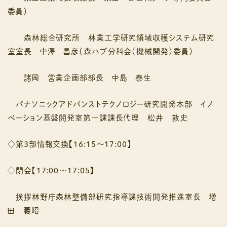
委員）
森林総合研究所 林業⼯学研究領域収穫システム研究
室室⻑ 中澤 昌彦（森ハブ分科会（機械開発）委員）
諸岡 営業企画部部⻑ 中島 泰生
パナソニックアドバンストテクノロジー研究開発本部 イノ
ベーション基盤開発室第一課課⻑代理 松井 敦史
◇第３部情報交換【16:15〜17:00】
◇閉会【17:00〜17:05】
挨拶林野庁森林整備部研究指導課技術開発推進室⻑ 増
田 義昭