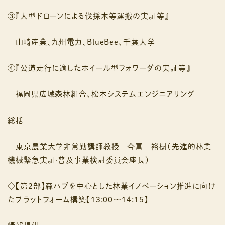
③『大型ドローンによる伐採木等運搬の実証等』
⼭崎産業、九州電⼒、BlueBee、千葉大学
④『公道⾛⾏に適したホイール型フォワーダの実証等』
福岡県広域森林組合、松本システムエンジニアリング
総括
東京農業大学非常勤講師教授 今冨 裕樹（先進的林業
機械緊急実証‧普及事業検討委員会座⻑）
◇【第２部】森ハブを中⼼とした林業イノベーション推進に向け
たプラットフォーム構築【13:00〜14:15】