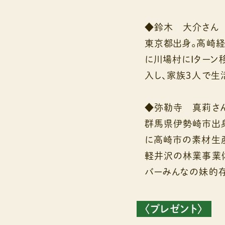
◆鈴木 大介さん
東京都出身。高崎経
に川場村にIターン
入し、家族３人で生
◆弥勒寺 真莉さ
群馬県伊勢崎市出
に高崎市の素材生
軽井沢の林業事業体
バーみんなの妹的存
〈プレゼント〉