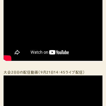
大会２日日の配信動画（９月２１日１４：４５ライブ配信）